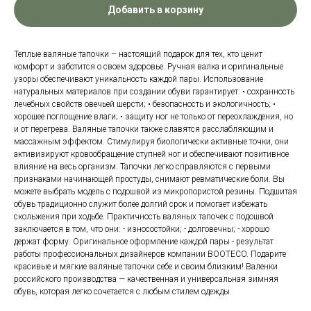
Добавить в корзину
Теплые валяные тапочки – настоящий подарок для тех, кто ценит
комфорт и заботится о своем здоровье. Ручная валка и оригинальные
узоры обеспечивают уникальность каждой пары. Использование
натуральных материалов при создании обуви гарантирует: • сохранность
лечебных свойств овечьей шерсти; • безопасность и экологичность; •
хорошее поглощение влаги; • защиту ног не только от переохлаждения, но
и от перегрева. Валяные тапочки также славятся расслабляющим и
массажным эффектом. Стимулируя биологически активные точки, они
активизируют кровообращение ступней ног и обеспечивают позитивное
влияние на весь организм. Тапочки легко справляются с первыми
признаками начинающей простуды, снимают ревматические боли. Вы
можете выбрать модель с подошвой из микропористой резины. Подшитая
обувь традиционно служит более долгий срок и помогает избежать
скольжения при ходьбе. Практичность валяных тапочек с подошвой
заключается в том, что они: - износостойки; - долговечны; - хорошо
держат форму. Оригинальное оформление каждой пары - результат
работы профессиональных дизайнеров компании BOOTECO. Подарите
красивые и мягкие валяные тапочки себе и своим близким! Валенки
российского производства — качественная и универсальная зимняя
обувь, которая легко сочетается с любым стилем одежды.