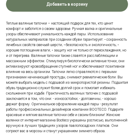
Добавить в корзину
Теплые валяные тапочки – настоящий подарок для тех, кто ценит
комфорт и заботится о своем здоровье. Ручная валка и оригинальные
узоры обеспечивают уникальность каждой пары. Использование
натуральных материалов при создании обуви гарантирует: • сохранность
лечебных свойств овечьей шерсти; • безопасность и экологичность; •
хорошее поглощение влаги; • защиту ног не только от переохлаждения, но
и от перегрева. Валяные тапочки также славятся расслабляющим и
массажным эффектом. Стимулируя биологически активные точки, они
активизируют кровообращение ступней ног и обеспечивают позитивное
влияние на весь организм. Тапочки легко справляются с первыми
признаками начинающей простуды, снимают ревматические боли. Вы
можете выбрать модель с подошвой из микропористой резины. Подшитая
обувь традиционно служит более долгий срок и помогает избежать
скольжения при ходьбе. Практичность валяных тапочек с подошвой
заключается в том, что они: - износостойки; - долговечны; - хорошо
держат форму. Оригинальное оформление каждой пары - результат
работы профессиональных дизайнеров компании BOOTECO. Подарите
красивые и мягкие валяные тапочки себе и своим близким! Женские
валенки от интернет-магазина Booteco украшены росписью, выполненной
вручную в лучших традициях узоров павлопосадских платков. Они
согреют вас в морозы и станут украшением зимнего образа.