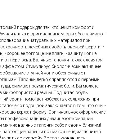
тоящий подарок для тех, кто ценит комфорт и
 Ручная валка и оригинальные узоры обеспечивают
спользование натуральных материалов при
• сохранность лечебных свойств овечьей шерсти; •
; • хорошее поглощение влаги; • защиту ног не
 и от перегрева. Валяные тапочки также славятся
эффектом. Стимулируя биологически активные
вообращение ступней ног и обеспечивают
организм. Тапочки легко справляются с первыми
уды, снимают ревматические боли. Вы можете
з микропористой резины. Подшитая обувь
лгий срок и помогает избежать скольжения при
 тапочек с подошвой заключается в том, что они: -
 - хорошо держат форму. Оригинальное оформление
оты профессиональных дизайнеров компании
 мягкие валяные тапочки себе и своим близким!
ть настоящие валенки по низкой цене, загляните в
й купить со скидкой». Воспользовавшись