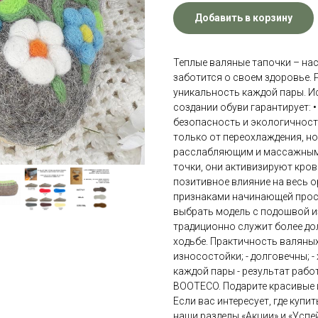
Добавить в корзину
Теплые валяные тапочки – нас
заботится о своем здоровье.
уникальность каждой пары. И
создании обуви гарантирует: 
безопасность и экологичность
только от переохлаждения, но
расслабляющим и массажным 
точки, они активизируют кро
позитивное влияние на весь 
признаками начинающей прост
выбрать модель с подошвой и
традиционно служит более до
ходьбе. Практичность валяных
износостойки; - долговечны;
каждой пары - результат раб
BOOTECO. Подарите красивые и
Если вас интересует, где купи
наши разделы «Акции» и «Успе