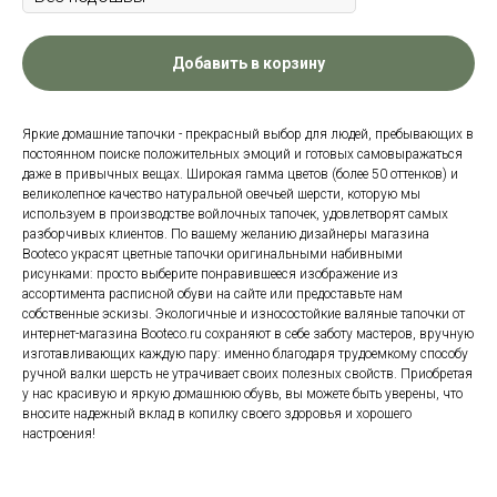
Добавить в корзину
Яркие домашние тапочки - прекрасный выбор для людей, пребывающих в
постоянном поиске положительных эмоций и готовых самовыражаться
даже в привычных вещах. Широкая гамма цветов (более 50 оттенков) и
великолепное качество натуральной овечьей шерсти, которую мы
используем в производстве войлочных тапочек, удовлетворят самых
разборчивых клиентов. По вашему желанию дизайнеры магазина
Booteco украсят цветные тапочки оригинальными набивными
рисунками: просто выберите понравившееся изображение из
ассортимента расписной обуви на сайте или предоставьте нам
собственные эскизы. Экологичные и износостойкие валяные тапочки от
интернет-магазина Booteco.ru сохраняют в себе заботу мастеров, вручную
изготавливающих каждую пару: именно благодаря трудоемкому способу
ручной валки шерсть не утрачивает своих полезных свойств. Приобретая
у нас красивую и яркую домашнюю обувь, вы можете быть уверены, что
вносите надежный вклад в копилку своего здоровья и хорошего
настроения!