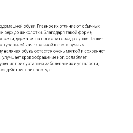
д домашней обуви. Главное их отличие от обычных
й верх до щиколотки. Благодаря такой форме,
ожки, держатся на ноге они гораздо лучше. Тапки-
натуральной качественной шерсти ручным
у валяная обувь остается очень мягкой и сохраняет
: улучшает кровообращение ног, ослабляет
ущения при суставных заболеваниях и усталости,
оздействие при простуде.