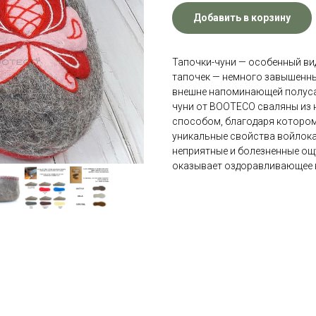
Добавить в корзину
Тапочки-чуни — особенный ви
тапочек — немного завышенны
внешне напоминающей полусап
чуни от BOOTECO сваляны из 
способом, благодаря котором
уникальные свойства войлока
неприятные и болезненные ощ
оказывает оздоравливающее в