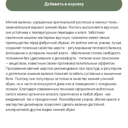
Добавить в корзину
Мягкие валенки, украшенные оригинальной росписью в нежных тонах, -
замечательный вариант зимней обуви. Роспись выполняется вручную,
она устойчива к температурным перепадам и влаге. Заботливо
свалянные нашими мастерами вручную, самокатки имеют явные
преимущества перед фабричной обувью. Их войлок мягче, ровнее, лучше
сохраняет полезные свойства шерсти: - регулирование теплового баланса,
впитывание и испарение лишней влаги; - обеспечение стопам свободного
положения без сдавливания и дискомфорта; - питание кожи ланолином
— веществом, известным своим противовоспалительным эффектом.
Прогревание овечьей шерстью рекомендовано при простуде, а регулярное
и длительное ношение валенок помогает ослабить суставные и мышечные
боли. Поэтому они популярны не только в качестве зимней уличной
обуви, но и часто используются дома или в помещениях с холодными
полами. Благодаря современным техникам оформления войлочные
сапоги можно органично вписать практически в любой образ - как
ежедневный, так и праздничный. Разнообразие узоров, обилие красок и
мастерство дизайнеров позволяют сделать валенки достойной
альтернативой другим видам зимней обуви.