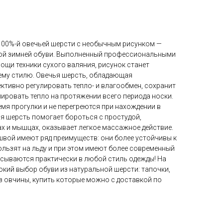
100%-й овечьей шерсти с необычным рисунком —
ой зимней обуви. Выполненный профессиональными
ощи техники сухого валяния, рисунок станет
ему стилю. Овечья шерсть, обладающая
тивно регулировать тепло- и влагообмен, сохранит
улировать тепло на протяжении всего периода носки.
емя прогулки и не перегреются при нахождении в
я шерсть помогает бороться с простудой,
х и мышцах, оказывает легкое массажное действие.
швой имеют ряд преимуществ: они более устойчивы к
ользят на льду и при этом имеют более современный
исываются практически в любой стиль одежды! На
кий выбор обуви из натуральной шерсти: тапочки,
из овчины, купить которые можно с доставкой по