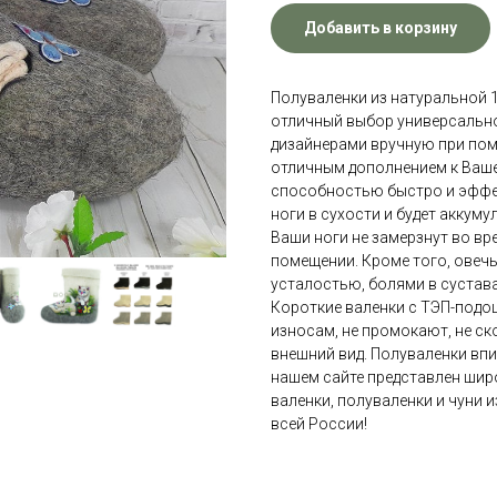
Добавить в корзину
Полуваленки из натуральной 
отличный выбор универсальн
дизайнерами вручную при пом
отличным дополнением к Ваш
способностью быстро и эффек
ноги в сухости и будет аккум
Ваши ноги не замерзнут во вр
помещении. Кроме того, овечь
усталостью, болями в сустава
Короткие валенки с ТЭП-подо
износам, не промокают, не ск
внешний вид. Полуваленки вп
нашем сайте представлен широ
валенки, полуваленки и чуни 
всей России!